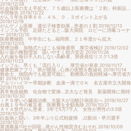
2019/12/28
社会保障の支え手拡大、７５歳以上医療費は「２割」枠新設…
中間報告
2019/12/22
がん５年生存率６６．４％、０．３ポイント上がる
2019/12/19
がんゲノム医療 遺伝子検査効果…患者の１割
2019/12/13
インフル予防 足跡たどると…阪大病院 ロビーに消毒コーナ
ー
2019/12/10
医療費補助 中学生にも…福岡県、２１年度から拡大
2019/12/05
禁煙治療、加熱式たばこも保険適用 厚労省検討
2019/12/02
貼り薬の種類増加 扱いやすく効力安定
2019/11/26
入れ歯を毎日手入れしない高齢者、肺炎発症リスク1.3倍
2019/11/23
インフル、早くも「流行入り」 厚労省が発表
2019/11/17
健康把握アプリ、県が開発…心身の状態を数値化
2019/11/14
救命士、病院内でも処置可能に 勤務医の負担軽減へ厚労省方
針
2019/11/08
アルツハイマー早期診断 血液一滴でＯＫ 名古屋市立大開発
2019/11/05
異常免疫細胞 化合物で変換…京大など発見 新薬開発に期待
2019/10/30
ｉＰＳ使い心臓病治療、大阪大が治験計画提出へ
2019/10/27
台風１９号の被災者、医療費を全額免除
2019/10/21
ＡＹＡ世代がん患者、2年で5万7千人 女性が男性の3.5倍
2019/10/18
白血病と闘い、3年半ぶり公式戦復帰 J2新潟・早川選手
2019/10/12
胃潰瘍薬11社が回収…発がん性物質含むおそれ
2019/10/09