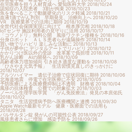
在宅医療を担う人材育成へ 愛知医科大学
2018/10/24
認知症の入院患者 3割が拘束
2018/10/23
魚を食べることで動脈硬化のリスク軽減
2018/10/21
血液1滴でがん判別 早期発見、治療向上へ
2018/10/20
VR 医療業界での活用に期待
2018/10/19
全世代社会保障実現に向けて 根本厚労相
2018/10/18
IoTセンサ 施設利用者の見守りに活用
2018/10/17
「コウノドリ」無料公開 風疹ワクチン接種を
2018/10/16
分身ロボット ＡＬＳ患者らが遠隔操作
2018/10/14
買い物でリハビリ 楽しみな活動に
2018/10/13
子供が夢中に デジタルアートでリハビリ
2018/10/12
かかりつけ医以外の受診 改革案で負担増
2018/10/11
乳がん診断 AIの開発へ
2018/10/09
高齢者体力増加傾向 引き続き適度な運動を
2018/10/08
「ひさやま元気予報」 生活習慣見直しのきっかけに
2018/10/07
アルツハイマー 遺伝子治療で症状回復に期待
2018/10/06
北海道地震 停電で在宅医療に不安
2018/10/05
予防医療による医療費抑制は不透明 財務省
2018/10/04
風疹の抗体検査 公費での対象拡大
2018/10/03
ノーベル生理学医学賞 「がん免疫療法」発見の本庶佑氏
2018/10/02
タニタ 生活習慣病予防へ医療機関と連携
2018/09/30
Apple Watch最新モデル 健康・医療面での活用も
2018/09/28
バルサルタン錠 発がんの可能性公表
2018/09/27
風疹患者さらに増加 感染予防を
2018/09/26