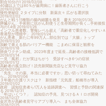
割合10分の1
2019/02/08
40歳以上では80％が歯周病に！歯医者さんに行こう
2019/02/06
慢性便秘症 ２タイプに分類 新薬次々 広がる選択肢
2019/02/02
がんと戦う11種類の腸内細菌を発見 慶大
2019/01/30
膵臓がん、手術前に抗がん剤使うと生存期間が長く…手術後投
与の1.4倍
2019/01/26
インフル患者数、警報レベル超え「高齢者で重症化しやすいＡ
香港型が増殖中」
2019/01/24
がん患者、新たに年99万人…部位別では「大腸」トップ
2019/01/20
加齢で衰える肌のバリアー機能 こまめに保湿と観察を
2019/01/18
肺炎ワクチン助成、2023年度まで延長…高齢者の接種低調で
2019/01/14
一見「風邪」だが実はちがう 受診すべき6つの症状
2019/01/12
高齢者の孤立防げ！読売新聞販売店など見守り協力
2019/01/08
「先生、その薬、本当に必要ですか」思い切って尋ねてみた
ら…
2019/01/06
３年後の介護リスクは？ 新指標「元気度」船橋市が導入
2019/01/02
政府 認知症患者ら1万人を追跡調査へ 習慣と予防の関連探
る
2018/12/31
「年はいくつ？」 認知症の予兆、見つけるＡＩロボ開発
2018/12/27
金沢市が高齢者見守りアプリ導入へ まち全体協力
2018/12/25