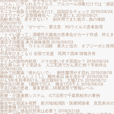
民間病院の実績 厚労省が公表へ
2019/10/03
「たん」に守られるウイルス、アルコール消毒だけでは「感染
広げかねず」
2019/09/30
モニター画面３分眺めるだけ、認知症をチェック
2019/09/24
ロタワクチン 定期接種化へ 20年度にも
2019/09/21
高齢者の薬、多すぎない？ 副作用でまた処方…負の連鎖
2019/09/15
乳幼児のせき「ゼーゼー」要注意 RSウイルス患者急増
2019/09/12
「トイレ譲って」潰瘍性大腸炎の患者会がカード作成 抑えき
れない便意の悩みに
2019/09/06
遺伝子治療薬 来月保険適用
2019/09/03
がんだけ破壊 ウイルス治験 東大と信大 オプジーボと併用
も
2019/08/30
中高年ひきこもり 全国で支援 民間７団体 情報共有
2019/08/28
子どもの急性内斜視 スマホ使いすぎ原因か？
2019/08/24
急な膨らみ すぐ受診を 人工乳房でがん死亡例？手術停止
2019/08/20
海外で抗菌薬「使わないで」 耐性菌増やす恐れ
2019/08/18
酸蝕歯(（さんしょくし) 酸性食品 歯を溶かす
2019/08/14
がん5年生存率66.1％…前立腺98％、大腸72％
2019/08/12
熱中症の死者、1週間で57人 搬送1万8千人
2019/08/08
手足口病の患者、最多更新…38都道県で警報レベル
2019/08/06
医療・介護連携システム ICT活用で千葉県柏市の事例
2019/08/02
蘇生中止容認を視野 新川地域消防・医療関係者 意思表示の
書面整備
2019/07/30
海外旅行に感染症対策は必要？
2019/07/26