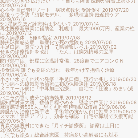
風疹への関心 広げたい・・・自らも障害 医師が舞台上演尽力
2019/07/24
心不全 自己管理ノート 病状点数化 受診促す
2019/07/20
産後うつ予防「須坂モデル」 多職種連携 妊産婦ケア
2019/07/16
5つ星病院ほど診療科は少ない？
2019/07/14
再生医療新事業に補助金 札幌市 最大1000万円、産業の柱
に
2019/07/12
輸入病原体 5種を指定
2019/07/08
肺炎球菌感染症 重症化で死の危険も
2019/07/06
手足口病 際立つ九州 ７県警報レベル
2019/07/02
せきの診療指針を改訂 「たん」は病気情報の宝庫
2019/06/30
防げ熱中症 部屋に室温計常備、28度超でエアコンＯＮ
2019/06/26
摂食障害 誰でも発症の恐れ 数年かけ辛抱強く治療
2019/06/24
小さい水ぶくれ状の発疹「手足口病」流行の兆し
2019/06/20
うつ病への磁気刺激治療に初の保険適用
2019/06/18
メニエール病に「中耳加圧治療」 自宅で「圧波」めまい減
2019/06/14
バニラの香り成分に鎮痛効果
2019/06/12
認知症対策大綱、数値目標やめる 懸念の声受け
2019/06/08
麻疹感染者566人、早くも昨年1年間の2倍超
2019/06/06
膵臓がん治療に新手法 手術前の抗がん剤に効果
2019/06/02
スマホ「禁煙アプリ」、効果を確認 自宅や職場で支援可能
2019/05/31
青森の無医村にできた「月イチ診療所」 診察は土日に
2019/05/27
「何でも診る」総合診療医 持病多い高齢者にも対応