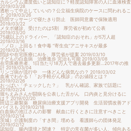
カルシウム濃度低いと認知症に？軽度認知障害の人に血液検査
2019/03/28
透析って中止していいの？公立福生病院のケースに問われるこ
と
2019/03/26
訪問マッサージで寝たきり防止 医師同意書で保険適用
2019/03/22
メタボ健診、受けたのは5割 厚労省が初めて公表
2019/03/20
75歳以上のドライバー、「認知症のおそれ」が5万人超
2019/03/16
「ノロ」上回る！食中毒 ”寄生虫”アニサキスが最多
2019/03/14
問診や在宅医療にAIを、厚労省が提案
2019/03/10
子どもの白血病 治療進歩 完治も可能
2019/03/08
在宅医療患者、1日当たり18万人で過去最多更新…2017年の推
計
2019/03/04
リンゴ病が流行中 一体どんな病気なの？
2019/03/02
血液でわかる！「お手軽がん検診」のお値段とは？
2019/02/26
おっぱい「チェックした？」 乳がん確認、家族で話題に
2019/02/24
堀ちえみさんが闘病を公表した舌がん 口内炎と見分けるに
は？
2019/02/20
田辺三菱製薬 糖尿病治療支援アプリ開発 生活習慣改善アド
バイスも
2019/02/18
白血病の池江さんの影響 献血に行くときに注意すべきこと
2019/02/14
茨城）介護制度の「すき間」埋める 看護師らの団体発足
2019/02/12
認知症、腸内環境と関連？ 特定の常在菌が多い人、傾向ある