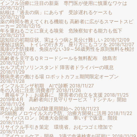
インフル治療に注目の新薬 専門医が使用に慎重なワケは
2018/12/21
結核は「過去の病」にあらず 受診遅れるケースも
2018/12/19
薬の時間を教えてくれる機能も 高齢者に広がるスマートスピ
ーカー
2018/12/15
年を重ねるごとに衰える嗅覚 危険察知する能力も低下
2018/12/13
認知症の初期症状、実はうつ病と見分け難しい
2018/12/09
便秘は病気 トイレの行き方、座り方にもコツを
2018/12/07
風疹の予防接種、免疫がない39～56歳男性を原則無料を検討
2018/12/03
高齢者を見守るＱＲコードシールを無料配布 徳島市
2018/12/01
セルフ式ガソリンスタンド 障害者ドライバーの嘆息
2018/11/29
難病患者の働ける場 ロボットカフェ期間限定オープン
2018/11/28
インフルエンザ初期 AIで診断
2018/11/27
冬の入浴に注意 消費者庁
2018/11/26
「農福ギフト」お歳暮に 障害者の自立を支援
2018/11/25
2019年4月 高齢者向け見守りサービス「ドシテル」開始
2018/11/24
胃がん診断 AIの試験運用開始へ
2018/11/23
iPS細胞 ノロウイルスの予防、治療方開発に活用
2018/11/22
「サイバスロン」関連大会開催 車いすで坂道、階段
2018/11/21
リサイクル手引き策定 環境省、おむつゴミ増加で
2018/11/20
「アイウェルケア」開発 3滴で血液検査が可能に
2018/11/19