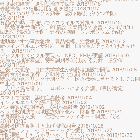
軽度認知障害 適切な治療で回復
2018/11/18
脊髄損傷 iPS細胞活用計画を提出
2018/11/17
入浴のでのリラックス効果 認知機能、抑うつ予防に
2018/11/16
食品の加熱、手洗いでノロウイルス対策を
2018/11/15
自民党厚生労働部会、PT新設 国民目線で改善へ
2018/11/14
回想法で認知症予防、進行の抑制 シンポジウムで紹介
2018/11/13
電動車いすで事故急増 製品機構、注意喚起
2018/11/12
新型インフルエンザ対応、首相「国内侵入できるだけ遅らせ
る」
2018/11/11
デジタルホスピタル実現へ NEC、KHIが実証
2018/11/10
薬局を地域密着型、特殊調剤等3分類する方針 厚労省
2018/11/09
出張！文化祭 目白大学学生が高齢者施設で開催
2018/11/08
高齢者が温泉旅行 介助付きで笑顔
2018/11/07
糖尿病の発症リスク予測ソフト 医療機器に当たるとして公開
中止に
2018/11/06
「人だと気を遣う」 ロボットによる介護、8割が肯定
2018/11/05
スマホで捜索 認知症高齢者
2018/11/04
インフルエンザ治療に新薬
2018/11/03
バス乗客の転倒事故、8割が高齢者
2018/11/02
ベッド数削減で地域医療効率化へ 財務省
2018/10/31
単身高齢者支援 「住宅セーフティネット制度」低迷
2018/10/30
高齢者医療負担引き上げ 健保組合
2018/10/28
認知症カフェ セラピードッグで癒し
2018/10/27
予防接種 した方が良いか、しない方が良いか
2018/10/26
障害者手帳 希望者へカード型で交付
2018/10/25