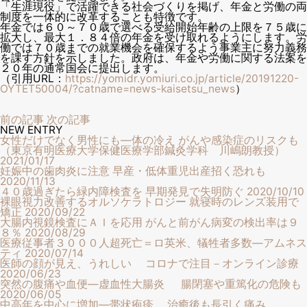
「生涯現役」で活躍できる社会づくりを掲げ、年金と労働の両
制度を一体的に改革することも特徴です。
年金では６０～７０歳で選べる受給開始年齢の上限を７５歳に
拡大し、最大１．８４倍の年金を受け取れるようにします。労
働では７０歳までの就業機会を確保するよう事業主に努力義務
を課す方針を示しました。政府は、年金や労働に関する法案を
２０年の通常国会に提出します。
（引用URL：
https://yomidr.yomiuri.co.jp/article/20191220-
OYTET50004/?catname=news-kaisetsu_news
）
前の記事
次の記事
NEW ENTRY
女性だけでなく男性にも―体の冷え がんや感染症のリスクも
（東京有明医療大学保健医療学部鍼灸学科 川嶋朗教授）
2021/01/17
妊娠中の歯肉炎に注意 早産・低体重児出産招く恐れも
2020/11/13
４０歳過ぎたら緑内障検査を 早期発見で失明防ぐ
2020/10/10
裸眼視力改善するオルソケラトロジー 就寝時のレンズ装用で
矯正
2020/09/22
大腸内視鏡検査にＡＩを応用 がんと前がん病変の検出率は９
８％
2020/08/29
医療従事者３０００人超死亡＝ロ英米、犠牲者多数―アムネス
ティ
2020/07/14
医師の顔が見え、うれしい コロナで注目－オンライン診療
2020/06/23
突然の腹痛や血便―虚血性大腸炎 腸閉塞や重篤化の危険も
2020/06/05
中高年を中心に増加―帯状疱疹 治癒後も長引く痛み