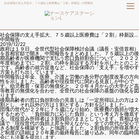
社会保障の支え手拡大、７５歳以上医療費は「２割」枠新設…中間報告
社会保障の支え手拡大、７５歳以上医療費は「２割」枠新設…
中間報告
2019/12/22
政府は１９日、全世代型社会保障検討会議（議長・安倍首相）
を首相官邸で開き、中間報告をまとめました。７５歳以上の後
期高齢者が医療機関で支払う窓口負担割合について、２０２２
年度初めまでに「２割」の枠を新設する方針を示したとのこと
です。高齢者の就労促進など、社会保障の「支え手」を増やす
方策も打ち出しています。
中間報告は年金、医療、介護と労働の各分野の制度改革の方向
性を示しました。高齢者や現役世代に関わる見直しが中心で
す。幼児教育・保育の無償化と、２０年４月からの大学など高
等教育の無償化を合わせ、全世代の社会保障の基盤の強化を図
ります。
後期高齢者の窓口負担割合の見直しは「一定所得以上の方は２
割とし、それ以外の方は１割とする」方針を記しました。
団塊の世代が２２年に７５歳になり始め、医療費の負担が増大
するためで、「負担能力に応じた負担」という考え方を徹底す
る、現役並み所得者は３割負担のままとしています。首相は会
議で「現役世代の負担上昇を抑えながら、全ての世代が安心で
きる制度を構築する」と強調しました。２割負担の所得基準な
ど制度の詳細は２０年夏の最終報告に盛り込み、同年の臨時国
会にも法案を提出します。