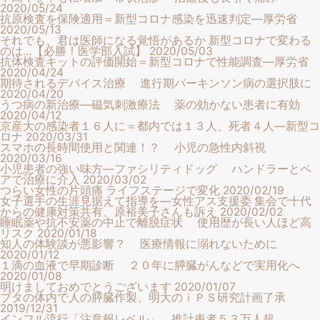
2020/05/24
抗原検査を保険適用＝新型コロナ感染を迅速判定―厚労省
2020/05/13
それでも、君は医師になる覚悟があるか 新型コロナで変わる
のは…【必勝！医学部入試】
2020/05/03
抗体検査キットの評価開始＝新型コロナで性能調査―厚労省
2020/04/24
期待されるデバイス治療 進行期パーキンソン病の選択肢に
2020/04/20
うつ病の新治療―磁気刺激療法 薬の効かない患者に有効
2020/04/12
京産大の感染者１６人に＝都内では１３人、死者４人―新型コ
ロナ
2020/03/31
スマホの長時間使用と関連！？ 小児の急性内斜視
2020/03/16
小児患者の強い味方―ファシリティドッグ ハンドラーとペ
アで治療に介入
2020/03/02
つらい女性の片頭痛 ライフステージで変化
2020/02/19
女子選手の生涯見据えて指導を―女性アス支援委 集会で十代
からの健康対策共有、原裕美子さんも訴え
2020/02/02
睡眠薬や抗不安薬の中止で離脱症状 使用歴が長い人ほど高
リスク
2020/01/18
知人の体験談が悪影響？ 医療情報に溺れないために
2020/01/12
１滴の血液で早期診断 ２０年に膵臓がんなどで実用化へ
2020/01/08
明けましておめでとうございます
2020/01/07
ブタの体内で人の膵臓作製、明大のｉＰＳ研究計画了承
2019/12/31
インフル流行「注意報レベル」 推計患者５３万人超