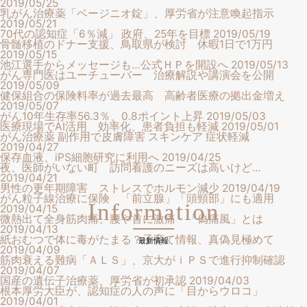
2019/05/25
乳がん治療薬「ベージニオ錠」、厚労省が注意喚起指示
2019/05/21
70代の認知症「6％減」 政府、25年を目標
2019/05/19
骨髄移植のドナー支援、鳥取県が検討 休暇1日で1万円
2019/05/15
池江選手からメッセージも…公式ＨＰを開設へ
2019/05/13
がん専門医はユーチューバー 治療解説や講演会を公開
2019/05/09
健保組合の保険料率が過去最高 高齢者医療の拠出金増え
2019/05/07
がん10年生存率56.3％、0.8ポイント上昇
2019/05/03
医療現場でAI活用 効率化、患者負担も軽減
2019/05/01
がん治療薬 副作用で皮膚障害 スキンケア 症状軽減
2019/04/27
保存血液、iPS細胞研究に利用へ
2019/04/25
夜、医師がいない町 訪問看護のニーズは高いけど…
2019/04/21
男性の更年期障害 ストレスでホルモン減少
2019/04/19
がん粒子線治療に保険 「前立腺」「頭頸部」にも適用
Information
2019/04/15
微熱出て全身筋肉痛、腰や首に激痛 「偽痛風」とは
2019/04/13
紙おむつで体に毒がたまる？子育て情報、真偽見極めて
最新情報
2019/04/09
筋肉衰える難病「ＡＬＳ」、京大がｉＰＳで進行抑制確認
2019/04/07
国産の遺伝子治療薬、厚労省が初承認
2019/04/03
根本厚労大臣が、認知症の人の声に「目からウロコ」
2019/04/01