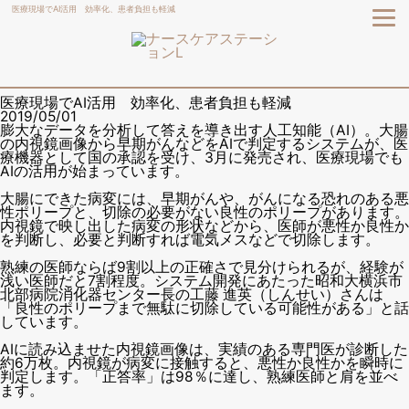
医療現場でAI活用 効率化、患者負担も軽減
医療現場でAI活用 効率化、患者負担も軽減
2019/05/01
膨大なデータを分析して答えを導き出す人工知能（AI）。大腸
の内視鏡画像から早期がんなどをAIで判定するシステムが、医
療機器として国の承認を受け、3月に発売され、医療現場でも
AIの活用が始まっています。
大腸にできた病変には、早期がんや、がんになる恐れのある悪
性ポリープと、切除の必要がない良性のポリープがあります。
内視鏡で映し出した病変の形状などから、医師が悪性か良性か
を判断し、必要と判断すれば電気メスなどで切除します。
熟練の医師ならば9割以上の正確さで見分けられるが、経験が
浅い医師だと7割程度。システム開発にあたった昭和大横浜市
北部病院消化器センター長の工藤 進英（しんせい）さんは
「良性のポリープまで無駄に切除している可能性がある」と話
しています。
AIに読み込ませた内視鏡画像は、実績のある専門医が診断した
約6万枚。内視鏡が病変に接触すると、悪性か良性かを瞬時に
判定します。「正答率」は98％に達し、熟練医師と肩を並べ
ます。