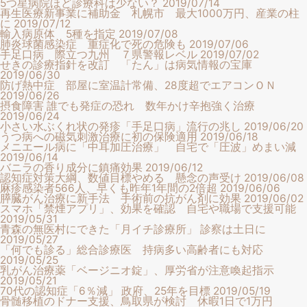
5つ星病院ほど診療科は少ない？
2019/07/14
再生医療新事業に補助金 札幌市 最大1000万円、産業の柱
に
2019/07/12
輸入病原体 5種を指定
2019/07/08
肺炎球菌感染症 重症化で死の危険も
2019/07/06
手足口病 際立つ九州 ７県警報レベル
2019/07/02
せきの診療指針を改訂 「たん」は病気情報の宝庫
2019/06/30
防げ熱中症 部屋に室温計常備、28度超でエアコンＯＮ
2019/06/26
摂食障害 誰でも発症の恐れ 数年かけ辛抱強く治療
2019/06/24
小さい水ぶくれ状の発疹「手足口病」流行の兆し
2019/06/20
うつ病への磁気刺激治療に初の保険適用
2019/06/18
メニエール病に「中耳加圧治療」 自宅で「圧波」めまい減
2019/06/14
バニラの香り成分に鎮痛効果
2019/06/12
認知症対策大綱、数値目標やめる 懸念の声受け
2019/06/08
麻疹感染者566人、早くも昨年1年間の2倍超
2019/06/06
膵臓がん治療に新手法 手術前の抗がん剤に効果
2019/06/02
スマホ「禁煙アプリ」、効果を確認 自宅や職場で支援可能
2019/05/31
青森の無医村にできた「月イチ診療所」 診察は土日に
2019/05/27
「何でも診る」総合診療医 持病多い高齢者にも対応
2019/05/25
乳がん治療薬「ベージニオ錠」、厚労省が注意喚起指示
2019/05/21
70代の認知症「6％減」 政府、25年を目標
2019/05/19
骨髄移植のドナー支援、鳥取県が検討 休暇1日で1万円