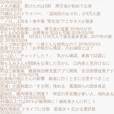
2019/03/22
メタボ健診、受けたのは5割 厚労省が初めて公表
2019/03/20
75歳以上のドライバー、「認知症のおそれ」が5万人超
2019/03/16
「ノロ」上回る！食中毒 ”寄生虫”アニサキスが最多
2019/03/14
問診や在宅医療にAIを、厚労省が提案
2019/03/10
子どもの白血病 治療進歩 完治も可能
2019/03/08
在宅医療患者、1日当たり18万人で過去最多更新…2017年の推
計
2019/03/04
リンゴ病が流行中 一体どんな病気なの？
2019/03/02
血液でわかる！「お手軽がん検診」のお値段とは？
2019/02/26
おっぱい「チェックした？」 乳がん確認、家族で話題に
2019/02/24
堀ちえみさんが闘病を公表した舌がん 口内炎と見分けるに
は？
2019/02/20
田辺三菱製薬 糖尿病治療支援アプリ開発 生活習慣改善アド
バイスも
2019/02/18
白血病の池江さんの影響 献血に行くときに注意すべきこと
2019/02/14
茨城）介護制度の「すき間」埋める 看護師らの団体発足
2019/02/12
認知症、腸内環境と関連？ 特定の常在菌が多い人、傾向ある
割合10分の1
2019/02/08
40歳以上では80％が歯周病に！歯医者さんに行こう
2019/02/06
慢性便秘症 ２タイプに分類 新薬次々 広がる選択肢
2019/02/02