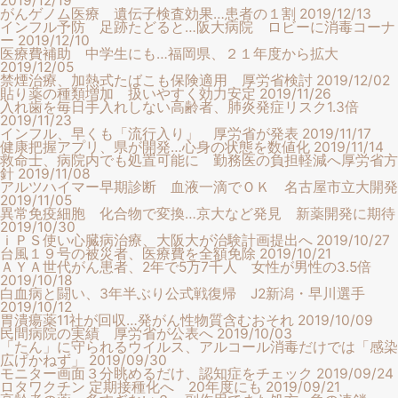
2019/12/19
がんゲノム医療 遺伝子検査効果…患者の１割
2019/12/13
インフル予防 足跡たどると…阪大病院 ロビーに消毒コーナ
ー
2019/12/10
医療費補助 中学生にも…福岡県、２１年度から拡大
2019/12/05
禁煙治療、加熱式たばこも保険適用 厚労省検討
2019/12/02
貼り薬の種類増加 扱いやすく効力安定
2019/11/26
入れ歯を毎日手入れしない高齢者、肺炎発症リスク1.3倍
2019/11/23
インフル、早くも「流行入り」 厚労省が発表
2019/11/17
健康把握アプリ、県が開発…心身の状態を数値化
2019/11/14
救命士、病院内でも処置可能に 勤務医の負担軽減へ厚労省方
針
2019/11/08
アルツハイマー早期診断 血液一滴でＯＫ 名古屋市立大開発
2019/11/05
異常免疫細胞 化合物で変換…京大など発見 新薬開発に期待
2019/10/30
ｉＰＳ使い心臓病治療、大阪大が治験計画提出へ
2019/10/27
台風１９号の被災者、医療費を全額免除
2019/10/21
ＡＹＡ世代がん患者、2年で5万7千人 女性が男性の3.5倍
2019/10/18
白血病と闘い、3年半ぶり公式戦復帰 J2新潟・早川選手
2019/10/12
胃潰瘍薬11社が回収…発がん性物質含むおそれ
2019/10/09
民間病院の実績 厚労省が公表へ
2019/10/03
「たん」に守られるウイルス、アルコール消毒だけでは「感染
広げかねず」
2019/09/30
モニター画面３分眺めるだけ、認知症をチェック
2019/09/24
ロタワクチン 定期接種化へ 20年度にも
2019/09/21