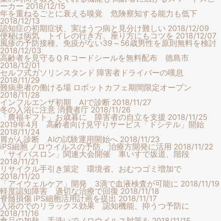
ーカー
2018/12/15
年を重ねるごとに衰える嗅覚 危険察知する能力も低下
2018/12/13
認知症の初期症状、実はうつ病と見分け難しい
2018/12/09
便秘は病気 トイレの行き方、座り方にもコツを
2018/12/07
風疹の予防接種、免疫がない39～56歳男性を原則無料を検討
2018/12/03
高齢者を見守るＱＲコードシールを無料配布 徳島市
2018/12/01
セルフ式ガソリンスタンド 障害者ドライバーの嘆息
2018/11/29
難病患者の働ける場 ロボットカフェ期間限定オープン
2018/11/28
インフルエンザ初期 AIで診断
2018/11/27
冬の入浴に注意 消費者庁
2018/11/26
「農福ギフト」お歳暮に 障害者の自立を支援
2018/11/25
2019年4月 高齢者向け見守りサービス「ドシテル」開始
2018/11/24
胃がん診断 AIの試験運用開始へ
2018/11/23
iPS細胞 ノロウイルスの予防、治療方開発に活用
2018/11/22
「サイバスロン」関連大会開催 車いすで坂道、階段
2018/11/21
リサイクル手引き策定 環境省、おむつゴミ増加で
2018/11/20
「アイウェルケア」開発 3滴で血液検査が可能に
2018/11/19
軽度認知障害 適切な治療で回復
2018/11/18
脊髄損傷 iPS細胞活用計画を提出
2018/11/17
入浴のでのリラックス効果 認知機能、抑うつ予防に
2018/11/16
食品の加熱、手洗いでノロウイルス対策を
2018/11/15