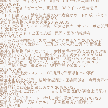
高齢者の薬、多すぎない？ 副作用でまた処方…負の連鎖
2019/09/15
乳幼児のせき「ゼーゼー」要注意 RSウイルス患者急増
2019/09/12
「トイレ譲って」潰瘍性大腸炎の患者会がカード作成 抑えき
れない便意の悩みに
2019/09/06
遺伝子治療薬 来月保険適用
2019/09/03
がんだけ破壊 ウイルス治験 東大と信大 オプジーボと併用
も
2019/08/30
中高年ひきこもり 全国で支援 民間７団体 情報共有
2019/08/28
子どもの急性内斜視 スマホ使いすぎ原因か？
2019/08/24
急な膨らみ すぐ受診を 人工乳房でがん死亡例？手術停止
2019/08/20
海外で抗菌薬「使わないで」 耐性菌増やす恐れ
2019/08/18
酸蝕歯(（さんしょくし) 酸性食品 歯を溶かす
2019/08/14
がん5年生存率66.1％…前立腺98％、大腸72％
2019/08/12
熱中症の死者、1週間で57人 搬送1万8千人
2019/08/08
手足口病の患者、最多更新…38都道県で警報レベル
2019/08/06
医療・介護連携システム ICT活用で千葉県柏市の事例
2019/08/02
蘇生中止容認を視野 新川地域消防・医療関係者 意思表示の
書面整備
2019/07/30
海外旅行に感染症対策は必要？
2019/07/26
風疹への関心 広げたい・・・自らも障害 医師が舞台上演尽力
2019/07/24
心不全 自己管理ノート 病状点数化 受診促す
2019/07/20
産後うつ予防「須坂モデル」 多職種連携 妊産婦ケア
2019/07/16