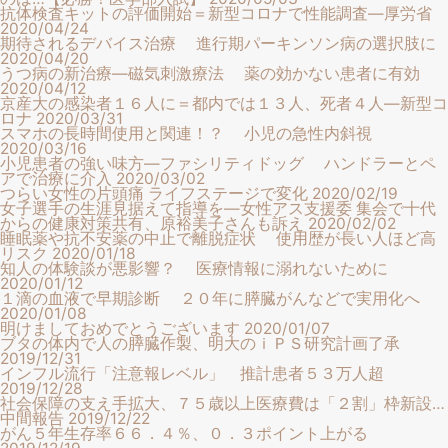
抗体検査キットの評価開始＝新型コロナで性能調査―厚労省
2020/04/24
期待されるデバイス治療 進行期パーキンソン病の選択肢に
2020/04/20
うつ病の新治療―磁気刺激療法 薬の効かない患者に有効
2020/04/12
京産大の感染者１６人に＝都内では１３人、死者４人―新型コ
ロナ
2020/03/31
スマホの長時間使用と関連！？ 小児の急性内斜視
2020/03/16
小児患者の強い味方―ファシリティドッグ ハンドラーとペ
アで治療に介入
2020/03/02
つらい女性の片頭痛 ライフステージで変化
2020/02/19
女子選手の生涯見据えて指導を―女性アス支援委 集会で十代
からの健康対策共有、原裕美子さんも訴え
2020/02/02
睡眠薬や抗不安薬の中止で離脱症状 使用歴が長い人ほど高
リスク
2020/01/18
知人の体験談が悪影響？ 医療情報に溺れないために
2020/01/12
１滴の血液で早期診断 ２０年に膵臓がんなどで実用化へ
2020/01/08
明けましておめでとうございます
2020/01/07
ブタの体内で人の膵臓作製、明大のｉＰＳ研究計画了承
2019/12/31
インフル流行「注意報レベル」 推計患者５３万人超
2019/12/28
社会保障の支え手拡大、７５歳以上医療費は「２割」枠新設…
中間報告
2019/12/22
がん５年生存率６６．４％、０．３ポイント上がる