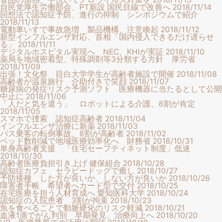
自民党厚生労働部会、PT新設 国民目線で改善へ
2018/11/14
回想法で認知症予防、進行の抑制 シンポジウムで紹介
2018/11/13
電動車いすで事故急増 製品機構、注意喚起
2018/11/12
新型インフルエンザ対応、首相「国内侵入できるだけ遅らせ
る」
2018/11/11
デジタルホスピタル実現へ NEC、KHIが実証
2018/11/10
薬局を地域密着型、特殊調剤等3分類する方針 厚労省
2018/11/09
出張！文化祭 目白大学学生が高齢者施設で開催
2018/11/08
高齢者が温泉旅行 介助付きで笑顔
2018/11/07
糖尿病の発症リスク予測ソフト 医療機器に当たるとして公開
中止に
2018/11/06
「人だと気を遣う」 ロボットによる介護、8割が肯定
2018/11/05
スマホで捜索 認知症高齢者
2018/11/04
インフルエンザ治療に新薬
2018/11/03
バス乗客の転倒事故、8割が高齢者
2018/11/02
ベッド数削減で地域医療効率化へ 財務省
2018/10/31
単身高齢者支援 「住宅セーフティネット制度」低迷
2018/10/30
高齢者医療負担引き上げ 健保組合
2018/10/28
認知症カフェ セラピードッグで癒し
2018/10/27
予防接種 した方が良いか、しない方が良いか
2018/10/26
障害者手帳 希望者へカード型で交付
2018/10/25
在宅医療を担う人材育成へ 愛知医科大学
2018/10/24
認知症の入院患者 3割が拘束
2018/10/23
魚を食べることで動脈硬化のリスク軽減
2018/10/21
血液1滴でがん判別 早期発見、治療向上へ
2018/10/20