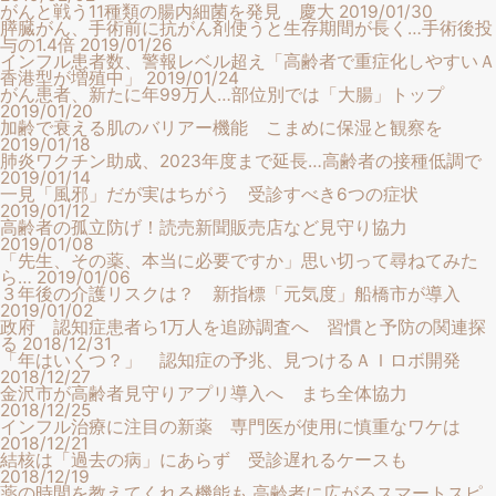
がんと戦う11種類の腸内細菌を発見 慶大
2019/01/30
膵臓がん、手術前に抗がん剤使うと生存期間が長く…手術後投
与の1.4倍
2019/01/26
インフル患者数、警報レベル超え「高齢者で重症化しやすいＡ
香港型が増殖中」
2019/01/24
がん患者、新たに年99万人…部位別では「大腸」トップ
2019/01/20
加齢で衰える肌のバリアー機能 こまめに保湿と観察を
2019/01/18
肺炎ワクチン助成、2023年度まで延長…高齢者の接種低調で
2019/01/14
一見「風邪」だが実はちがう 受診すべき6つの症状
2019/01/12
高齢者の孤立防げ！読売新聞販売店など見守り協力
2019/01/08
「先生、その薬、本当に必要ですか」思い切って尋ねてみた
ら…
2019/01/06
３年後の介護リスクは？ 新指標「元気度」船橋市が導入
2019/01/02
政府 認知症患者ら1万人を追跡調査へ 習慣と予防の関連探
る
2018/12/31
「年はいくつ？」 認知症の予兆、見つけるＡＩロボ開発
2018/12/27
金沢市が高齢者見守りアプリ導入へ まち全体協力
2018/12/25
インフル治療に注目の新薬 専門医が使用に慎重なワケは
2018/12/21
結核は「過去の病」にあらず 受診遅れるケースも
2018/12/19
薬の時間を教えてくれる機能も 高齢者に広がるスマートスピ