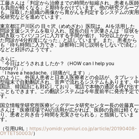
工藤さんは「判定から治療までの時間が短縮され、患者も医師
も負担が軽くなる」と期待をかけています。他の研究グループ
も、採取した組織の画像から胃がんを判定するシステムの実用
化研究などを進めています。
東京都江戸川区の 目々沢（めめざわ）医院は、AIを活用した
問診支援システムを取り入れ、院長の目々沢肇さんは「症状を
聞き取ってパソコンに入力する手間が省け、10分以上かかっ
た問診が4分程度になった」と話しています。また、患者から
も「待ち時間に入力でき、診察時に同じ説明をしないで済む」
などと好評のようです。
さらに、
「今日はどうされましたか？（HOW can I help you
today?）」
「I have a headache.（頭痛がします）」
のように、外国人患者と日本人医療者との会話が、タブレット
型端末で自動翻訳され、音声で流れるシステムもあります。中
国語、韓国語にも対応しており、電話で本物の通訳を呼び出す
こともできます。この翻訳システムは今年度前半に発売予定で
す。
国立情報学研究所医療ビッグデータ研究センター長の佐藤真一
さんは「医療現場でAIの活用が広がれば、医師の負担は軽くな
り、患者と向き合う時間を充実させられる」と指摘していま
す。
（引用URL：
https://yomidr.yomiuri.co.jp/article/20190408-
OYTET50003/
）