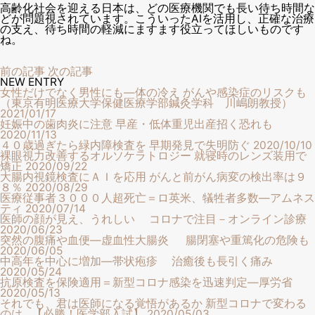
高齢化社会を迎える日本は、どの医療機関でも長い待ち時間な
どが問題視されています。こういったAIを活用し、正確な治療
の支え、待ち時間の軽減にますます役立ってほしいものです
ね。
前の記事
次の記事
NEW ENTRY
女性だけでなく男性にも―体の冷え がんや感染症のリスクも
（東京有明医療大学保健医療学部鍼灸学科 川嶋朗教授）
2021/01/17
妊娠中の歯肉炎に注意 早産・低体重児出産招く恐れも
2020/11/13
４０歳過ぎたら緑内障検査を 早期発見で失明防ぐ
2020/10/10
裸眼視力改善するオルソケラトロジー 就寝時のレンズ装用で
矯正
2020/09/22
大腸内視鏡検査にＡＩを応用 がんと前がん病変の検出率は９
８％
2020/08/29
医療従事者３０００人超死亡＝ロ英米、犠牲者多数―アムネス
ティ
2020/07/14
医師の顔が見え、うれしい コロナで注目－オンライン診療
2020/06/23
突然の腹痛や血便―虚血性大腸炎 腸閉塞や重篤化の危険も
2020/06/05
中高年を中心に増加―帯状疱疹 治癒後も長引く痛み
2020/05/24
抗原検査を保険適用＝新型コロナ感染を迅速判定―厚労省
2020/05/13
それでも、君は医師になる覚悟があるか 新型コロナで変わる
のは…【必勝！医学部入試】
2020/05/03