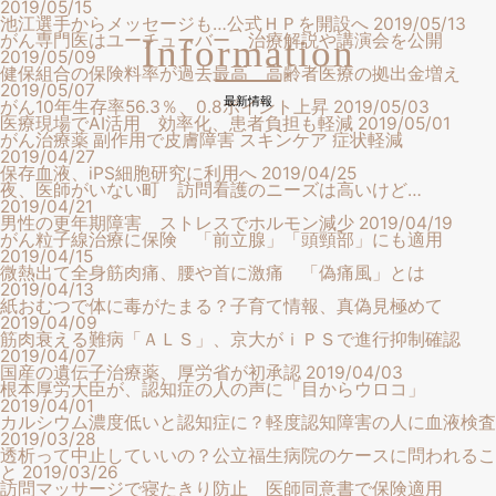
2019/05/15
池江選手からメッセージも…公式ＨＰを開設へ
2019/05/13
がん専門医はユーチューバー 治療解説や講演会を公開
Information
2019/05/09
健保組合の保険料率が過去最高 高齢者医療の拠出金増え
2019/05/07
最新情報
がん10年生存率56.3％、0.8ポイント上昇
2019/05/03
医療現場でAI活用 効率化、患者負担も軽減
2019/05/01
がん治療薬 副作用で皮膚障害 スキンケア 症状軽減
2019/04/27
保存血液、iPS細胞研究に利用へ
2019/04/25
夜、医師がいない町 訪問看護のニーズは高いけど…
2019/04/21
男性の更年期障害 ストレスでホルモン減少
2019/04/19
がん粒子線治療に保険 「前立腺」「頭頸部」にも適用
2019/04/15
微熱出て全身筋肉痛、腰や首に激痛 「偽痛風」とは
2019/04/13
紙おむつで体に毒がたまる？子育て情報、真偽見極めて
2019/04/09
筋肉衰える難病「ＡＬＳ」、京大がｉＰＳで進行抑制確認
2019/04/07
国産の遺伝子治療薬、厚労省が初承認
2019/04/03
根本厚労大臣が、認知症の人の声に「目からウロコ」
2019/04/01
カルシウム濃度低いと認知症に？軽度認知障害の人に血液検査
2019/03/28
透析って中止していいの？公立福生病院のケースに問われるこ
と
2019/03/26
訪問マッサージで寝たきり防止 医師同意書で保険適用