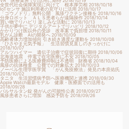
VR 医療業界での活用に期待
2018/10/19
全世代社会保障実現に向けて 根本厚労相
2018/10/18
IoTセンサ 施設利用者の見守りに活用
2018/10/17
「コウノドリ」無料公開 風疹ワクチン接種を
2018/10/16
分身ロボット ＡＬＳ患者らが遠隔操作
2018/10/14
買い物でリハビリ 楽しみな活動に
2018/10/13
子供が夢中に デジタルアートでリハビリ
2018/10/12
かかりつけ医以外の受診 改革案で負担増
2018/10/11
乳がん診断 AIの開発へ
2018/10/09
高齢者体力増加傾向 引き続き適度な運動を
2018/10/08
「ひさやま元気予報」 生活習慣見直しのきっかけに
2018/10/07
アルツハイマー 遺伝子治療で症状回復に期待
2018/10/06
北海道地震 停電で在宅医療に不安
2018/10/05
予防医療による医療費抑制は不透明 財務省
2018/10/04
風疹の抗体検査 公費での対象拡大
2018/10/03
ノーベル生理学医学賞 「がん免疫療法」発見の本庶佑氏
2018/10/02
タニタ 生活習慣病予防へ医療機関と連携
2018/09/30
Apple Watch最新モデル 健康・医療面での活用も
2018/09/28
バルサルタン錠 発がんの可能性公表
2018/09/27
風疹患者さらに増加 感染予防を
2018/09/26