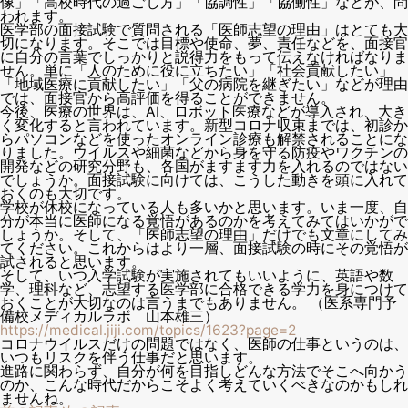
像」「高校時代の過ごし方」「協調性」「協働性」などが、問
われます。
医学部の面接試験で質問される「医師志望の理由」はとても大
切になります。そこでは目標や使命、夢、責任などを、面接官
に自分の言葉でしっかりと説得力をもって伝えなければなりま
せん。単に「人のために役に立ちたい」「社会貢献したい」
「地域医療に貢献したい」「父の病院を継ぎたい」などが理由
では、面接官から高評価を得ることができません。
今後、医療の世界は、AI、ロボット医療などが導入され、大き
く変化すると言われています。新型コロナ収束までは、初診か
らパソコンなどを使ったオンライン診療も解禁されることにな
りました。ウイルスや細菌などから身を守る防疫やワクチンの
開発などの研究分野も、各国がますます力を入れるのではない
でしょうか。面接試験に向けては、こうした動きを頭に入れて
おくのも大切です。
学校が休校になっている人も多いかと思います。いま一度、自
分が本当に医師になる覚悟があるのかを考えてみてはいかがで
しょうか。そして、「医師志望の理由」だけでも文章にしてみ
てください。これからはより一層、面接試験の時にその覚悟が
試されると思います。
そして、いつ入学試験が実施されてもいいように、英語や数
学、理科など、志望する医学部に合格できる学力を身につけて
おくことが大切なのは言うまでもありません。 （医系専門予
備校メディカルラボ 山本雄三）
https://medical.jiji.com/topics/1623?page=2
コロナウイルスだけの問題ではなく、医師の仕事というのは、
いつもリスクを伴う仕事だと思います。
進路に関わらず、自分が何を目指しどんな方法でそこへ向かう
のか、こんな時代だからこそよく考えていくべきなのかもしれ
ませんね。