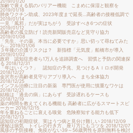
2019/01/20
加齢で衰える肌のバリアー機能 こまめに保湿と観察を
2019/01/18
肺炎ワクチン助成、2023年度まで延長…高齢者の接種低調で
2019/01/14
一見「風邪」だが実はちがう 受診すべき6つの症状
2019/01/12
高齢者の孤立防げ！読売新聞販売店など見守り協力
2019/01/08
「先生、その薬、本当に必要ですか」思い切って尋ねてみた
ら…
2019/01/06
３年後の介護リスクは？ 新指標「元気度」船橋市が導入
2019/01/02
政府 認知症患者ら1万人を追跡調査へ 習慣と予防の関連探
る
2018/12/31
「年はいくつ？」 認知症の予兆、見つけるＡＩロボ開発
2018/12/27
金沢市が高齢者見守りアプリ導入へ まち全体協力
2018/12/25
インフル治療に注目の新薬 専門医が使用に慎重なワケは
2018/12/21
結核は「過去の病」にあらず 受診遅れるケースも
2018/12/19
薬の時間を教えてくれる機能も 高齢者に広がるスマートスピ
ーカー
2018/12/15
年を重ねるごとに衰える嗅覚 危険察知する能力も低下
2018/12/13
認知症の初期症状、実はうつ病と見分け難しい
2018/12/09
便秘は病気 トイレの行き方、座り方にもコツを
2018/12/07
風疹の予防接種、免疫がない39～56歳男性を原則無料を検討