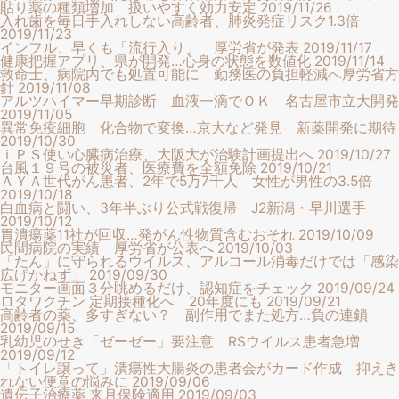
貼り薬の種類増加 扱いやすく効力安定
2019/11/26
入れ歯を毎日手入れしない高齢者、肺炎発症リスク1.3倍
2019/11/23
インフル、早くも「流行入り」 厚労省が発表
2019/11/17
健康把握アプリ、県が開発…心身の状態を数値化
2019/11/14
救命士、病院内でも処置可能に 勤務医の負担軽減へ厚労省方
針
2019/11/08
アルツハイマー早期診断 血液一滴でＯＫ 名古屋市立大開発
2019/11/05
異常免疫細胞 化合物で変換…京大など発見 新薬開発に期待
2019/10/30
ｉＰＳ使い心臓病治療、大阪大が治験計画提出へ
2019/10/27
台風１９号の被災者、医療費を全額免除
2019/10/21
ＡＹＡ世代がん患者、2年で5万7千人 女性が男性の3.5倍
2019/10/18
白血病と闘い、3年半ぶり公式戦復帰 J2新潟・早川選手
2019/10/12
胃潰瘍薬11社が回収…発がん性物質含むおそれ
2019/10/09
民間病院の実績 厚労省が公表へ
2019/10/03
「たん」に守られるウイルス、アルコール消毒だけでは「感染
広げかねず」
2019/09/30
モニター画面３分眺めるだけ、認知症をチェック
2019/09/24
ロタワクチン 定期接種化へ 20年度にも
2019/09/21
高齢者の薬、多すぎない？ 副作用でまた処方…負の連鎖
2019/09/15
乳幼児のせき「ゼーゼー」要注意 RSウイルス患者急増
2019/09/12
「トイレ譲って」潰瘍性大腸炎の患者会がカード作成 抑えき
れない便意の悩みに
2019/09/06
遺伝子治療薬 来月保険適用
2019/09/03