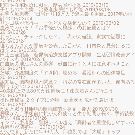
2019/03/14
問診や在宅医療にAIを、厚労省が提案
2019/03/10
子どもの白血病 治療進歩 完治も可能
2019/03/08
在宅医療患者、1日当たり18万人で過去最多更新…2017年の推
計
2019/03/04
リンゴ病が流行中 一体どんな病気なの？
2019/03/02
血液でわかる！「お手軽がん検診」のお値段とは？
2019/02/26
おっぱい「チェックした？」 乳がん確認、家族で話題に
2019/02/24
堀ちえみさんが闘病を公表した舌がん 口内炎と見分けるに
は？
2019/02/20
田辺三菱製薬 糖尿病治療支援アプリ開発 生活習慣改善アド
バイスも
2019/02/18
白血病の池江さんの影響 献血に行くときに注意すべきこと
2019/02/14
茨城）介護制度の「すき間」埋める 看護師らの団体発足
2019/02/12
認知症、腸内環境と関連？ 特定の常在菌が多い人、傾向ある
割合10分の1
2019/02/08
40歳以上では80％が歯周病に！歯医者さんに行こう
2019/02/06
慢性便秘症 ２タイプに分類 新薬次々 広がる選択肢
2019/02/02
がんと戦う11種類の腸内細菌を発見 慶大
2019/01/30
膵臓がん、手術前に抗がん剤使うと生存期間が長く…手術後投
与の1.4倍
2019/01/26
インフル患者数、警報レベル超え「高齢者で重症化しやすいＡ
香港型が増殖中」
2019/01/24
がん患者、新たに年99万人…部位別では「大腸」トップ