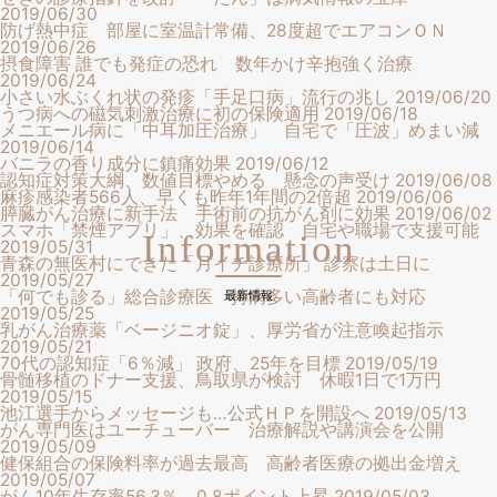
2019/06/30
防げ熱中症 部屋に室温計常備、28度超でエアコンＯＮ
2019/06/26
摂食障害 誰でも発症の恐れ 数年かけ辛抱強く治療
2019/06/24
小さい水ぶくれ状の発疹「手足口病」流行の兆し
2019/06/20
うつ病への磁気刺激治療に初の保険適用
2019/06/18
メニエール病に「中耳加圧治療」 自宅で「圧波」めまい減
2019/06/14
バニラの香り成分に鎮痛効果
2019/06/12
認知症対策大綱、数値目標やめる 懸念の声受け
2019/06/08
麻疹感染者566人、早くも昨年1年間の2倍超
2019/06/06
膵臓がん治療に新手法 手術前の抗がん剤に効果
2019/06/02
スマホ「禁煙アプリ」、効果を確認 自宅や職場で支援可能
Information
2019/05/31
青森の無医村にできた「月イチ診療所」 診察は土日に
2019/05/27
「何でも診る」総合診療医 持病多い高齢者にも対応
最新情報
2019/05/25
乳がん治療薬「ベージニオ錠」、厚労省が注意喚起指示
2019/05/21
70代の認知症「6％減」 政府、25年を目標
2019/05/19
骨髄移植のドナー支援、鳥取県が検討 休暇1日で1万円
2019/05/15
池江選手からメッセージも…公式ＨＰを開設へ
2019/05/13
がん専門医はユーチューバー 治療解説や講演会を公開
2019/05/09
健保組合の保険料率が過去最高 高齢者医療の拠出金増え
2019/05/07
がん10年生存率56.3％、0.8ポイント上昇
2019/05/03