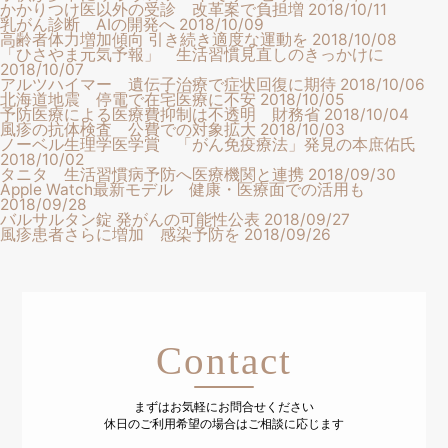
かかりつけ医以外の受診 改革案で負担増
2018/10/11
乳がん診断 AIの開発へ
2018/10/09
高齢者体力増加傾向 引き続き適度な運動を
2018/10/08
「ひさやま元気予報」 生活習慣見直しのきっかけに
2018/10/07
アルツハイマー 遺伝子治療で症状回復に期待
2018/10/06
北海道地震 停電で在宅医療に不安
2018/10/05
予防医療による医療費抑制は不透明 財務省
2018/10/04
風疹の抗体検査 公費での対象拡大
2018/10/03
ノーベル生理学医学賞 「がん免疫療法」発見の本庶佑氏
2018/10/02
タニタ 生活習慣病予防へ医療機関と連携
2018/09/30
Apple Watch最新モデル 健康・医療面での活用も
2018/09/28
バルサルタン錠 発がんの可能性公表
2018/09/27
風疹患者さらに増加 感染予防を
2018/09/26
Contact
まずはお気軽にお問合せください
休日のご利用希望の場合はご相談に応じます