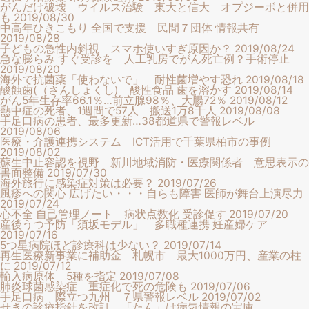
がんだけ破壊 ウイルス治験 東大と信大 オプジーボと併用
も
2019/08/30
中高年ひきこもり 全国で支援 民間７団体 情報共有
2019/08/28
子どもの急性内斜視 スマホ使いすぎ原因か？
2019/08/24
急な膨らみ すぐ受診を 人工乳房でがん死亡例？手術停止
2019/08/20
海外で抗菌薬「使わないで」 耐性菌増やす恐れ
2019/08/18
酸蝕歯(（さんしょくし) 酸性食品 歯を溶かす
2019/08/14
がん5年生存率66.1％…前立腺98％、大腸72％
2019/08/12
熱中症の死者、1週間で57人 搬送1万8千人
2019/08/08
手足口病の患者、最多更新…38都道県で警報レベル
2019/08/06
医療・介護連携システム ICT活用で千葉県柏市の事例
2019/08/02
蘇生中止容認を視野 新川地域消防・医療関係者 意思表示の
書面整備
2019/07/30
海外旅行に感染症対策は必要？
2019/07/26
風疹への関心 広げたい・・・自らも障害 医師が舞台上演尽力
2019/07/24
心不全 自己管理ノート 病状点数化 受診促す
2019/07/20
産後うつ予防「須坂モデル」 多職種連携 妊産婦ケア
2019/07/16
5つ星病院ほど診療科は少ない？
2019/07/14
再生医療新事業に補助金 札幌市 最大1000万円、産業の柱
に
2019/07/12
輸入病原体 5種を指定
2019/07/08
肺炎球菌感染症 重症化で死の危険も
2019/07/06
手足口病 際立つ九州 ７県警報レベル
2019/07/02
せきの診療指針を改訂 「たん」は病気情報の宝庫