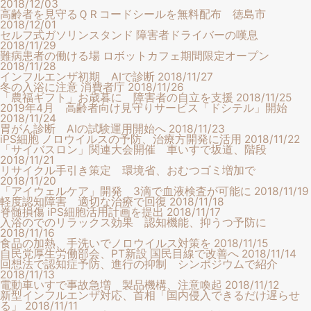
2018/12/03
高齢者を見守るＱＲコードシールを無料配布 徳島市
2018/12/01
セルフ式ガソリンスタンド 障害者ドライバーの嘆息
2018/11/29
難病患者の働ける場 ロボットカフェ期間限定オープン
2018/11/28
インフルエンザ初期 AIで診断
2018/11/27
冬の入浴に注意 消費者庁
2018/11/26
「農福ギフト」お歳暮に 障害者の自立を支援
2018/11/25
2019年4月 高齢者向け見守りサービス「ドシテル」開始
2018/11/24
胃がん診断 AIの試験運用開始へ
2018/11/23
iPS細胞 ノロウイルスの予防、治療方開発に活用
2018/11/22
「サイバスロン」関連大会開催 車いすで坂道、階段
2018/11/21
リサイクル手引き策定 環境省、おむつゴミ増加で
2018/11/20
「アイウェルケア」開発 3滴で血液検査が可能に
2018/11/19
軽度認知障害 適切な治療で回復
2018/11/18
脊髄損傷 iPS細胞活用計画を提出
2018/11/17
入浴のでのリラックス効果 認知機能、抑うつ予防に
2018/11/16
食品の加熱、手洗いでノロウイルス対策を
2018/11/15
自民党厚生労働部会、PT新設 国民目線で改善へ
2018/11/14
回想法で認知症予防、進行の抑制 シンポジウムで紹介
2018/11/13
電動車いすで事故急増 製品機構、注意喚起
2018/11/12
新型インフルエンザ対応、首相「国内侵入できるだけ遅らせ
る」
2018/11/11