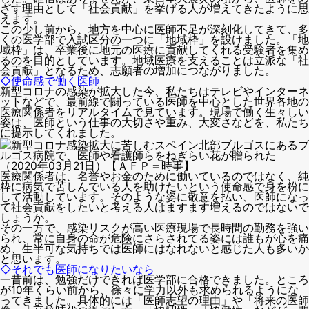
ざす理由として「社会貢献」を挙げる人が増えてきたように思
えます。
この少し前から、地方を中心に医師不足が深刻化してきて、多
くの医学部で入試区分の一つに「地域枠」を設けました。「地
域枠」は、卒業後に地元の医療に貢献してくれる受験者を集め
るのを目的としています。地域医療を支えることは立派な「社
会貢献」となるため、志願者の増加につながりました。
◇使命感で働く医師
新型コロナの感染が拡大した今、私たちはテレビやインターネ
ットなどで、最前線で闘っている医師を中心とした世界各地の
医療関係者をリアルタイムで見ています。現場で働く生々しい
姿は、医師という仕事の大切さや重み、大変さなどを、私たち
に提示してくれました。
新型コロナ感染拡大に苦しむスペイン北部ブルゴスにあるブ
ルゴス病院で、医師や看護師らをねぎらい花が贈られた
（2020年03月21日）【ＡＦＰ＝時事】
医療関係者は、名誉やお金のために働いているのではなく、純
粋に病気で苦しんでいる人を助けたいという使命感で身を粉に
して活動しています。そのような姿に敬意を払い、医師になっ
て社会貢献をしたいと考える人はますます増えるのではないで
しょうか。
その一方で、感染リスクが高い医療現場で長時間の勤務を強い
られ、常に自身の命が危険にさらされてる姿には誰もが心を痛
め、生半可な気持ちでは医師にはなれないと感じた人も多いか
と思います。
◇それでも医師になりたいなら
一昔前は、勉強だけできれば医学部に合格できました。ところ
が10年くらい前から、徐々に学力以外も求められるようにな
ってきました。具体的には「医師志望の理由」や「将来の医師