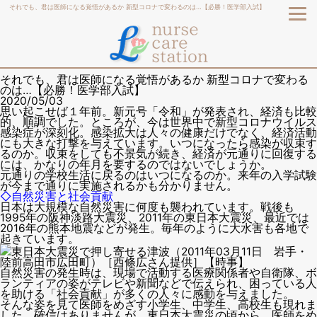
それでも、君は医師になる覚悟があるか 新型コロナで変わるのは…【必勝！医学部入試】
それでも、君は医師になる覚悟があるか 新型コロナで変わる
のは…【必勝！医学部入試】
2020/05/03
思い起こせば１年前。新元号「令和」が発表され、経済も比較
的、順調でした。ところが、今は世界中で新型コロナウイルス
感染症が深刻化。感染拡大は人々の健康だけでなく、経済活動
にも大きな打撃を与えています。いつになったら感染が収束す
るのか。収束をしても不景気が続き、経済が元通りに回復する
には、かなりの年月を要するのではないでしょうか。
元通りの学校生活に戻るのはいつになるのか。来年の入学試験
が今まで通りに実施されるかも分かりません。
◇自然災害と社会貢献
日本は大規模な自然災害に何度も襲われています。戦後も
1995年の阪神淡路大震災、2011年の東日本大震災、最近では
2016年の熊本地震などが発生。毎年のように大水害も各地で
起きています。
東日本大震災で押し寄せる津波（2011年03月11日 岩手・
陸前高田市広田町）［西條広さん提供］【時事】
自然災害の発生時は、現場で活動する医療関係者や自衛隊、ボ
ランティアの姿がテレビや新聞などで伝えられ、困っている人
を助ける「社会貢献」が多くの人々に感動を与えました。
そんな姿を見て医師をめざす小学生、中学生、高校生も現れま
した。確信はありませんが、東日本大震災の頃から、医師をめ