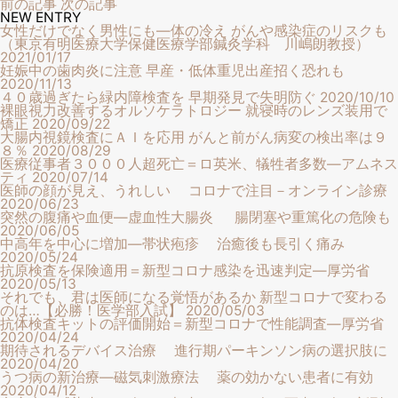
前の記事
次の記事
NEW ENTRY
女性だけでなく男性にも―体の冷え がんや感染症のリスクも
（東京有明医療大学保健医療学部鍼灸学科 川嶋朗教授）
2021/01/17
妊娠中の歯肉炎に注意 早産・低体重児出産招く恐れも
2020/11/13
４０歳過ぎたら緑内障検査を 早期発見で失明防ぐ
2020/10/10
裸眼視力改善するオルソケラトロジー 就寝時のレンズ装用で
矯正
2020/09/22
大腸内視鏡検査にＡＩを応用 がんと前がん病変の検出率は９
８％
2020/08/29
医療従事者３０００人超死亡＝ロ英米、犠牲者多数―アムネス
ティ
2020/07/14
医師の顔が見え、うれしい コロナで注目－オンライン診療
2020/06/23
突然の腹痛や血便―虚血性大腸炎 腸閉塞や重篤化の危険も
2020/06/05
中高年を中心に増加―帯状疱疹 治癒後も長引く痛み
2020/05/24
抗原検査を保険適用＝新型コロナ感染を迅速判定―厚労省
2020/05/13
それでも、君は医師になる覚悟があるか 新型コロナで変わる
のは…【必勝！医学部入試】
2020/05/03
抗体検査キットの評価開始＝新型コロナで性能調査―厚労省
2020/04/24
期待されるデバイス治療 進行期パーキンソン病の選択肢に
2020/04/20
うつ病の新治療―磁気刺激療法 薬の効かない患者に有効
2020/04/12