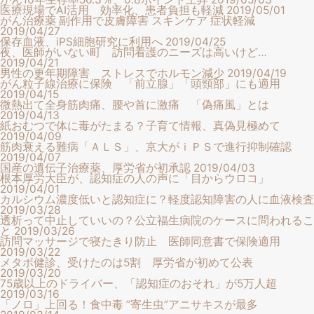
医療現場でAI活用 効率化、患者負担も軽減
2019/05/01
がん治療薬 副作用で皮膚障害 スキンケア 症状軽減
2019/04/27
保存血液、iPS細胞研究に利用へ
2019/04/25
夜、医師がいない町 訪問看護のニーズは高いけど…
2019/04/21
男性の更年期障害 ストレスでホルモン減少
2019/04/19
がん粒子線治療に保険 「前立腺」「頭頸部」にも適用
2019/04/15
微熱出て全身筋肉痛、腰や首に激痛 「偽痛風」とは
2019/04/13
紙おむつで体に毒がたまる？子育て情報、真偽見極めて
2019/04/09
筋肉衰える難病「ＡＬＳ」、京大がｉＰＳで進行抑制確認
2019/04/07
国産の遺伝子治療薬、厚労省が初承認
2019/04/03
根本厚労大臣が、認知症の人の声に「目からウロコ」
2019/04/01
カルシウム濃度低いと認知症に？軽度認知障害の人に血液検査
2019/03/28
透析って中止していいの？公立福生病院のケースに問われるこ
と
2019/03/26
訪問マッサージで寝たきり防止 医師同意書で保険適用
2019/03/22
メタボ健診、受けたのは5割 厚労省が初めて公表
2019/03/20
75歳以上のドライバー、「認知症のおそれ」が5万人超
2019/03/16
「ノロ」上回る！食中毒 ”寄生虫”アニサキスが最多