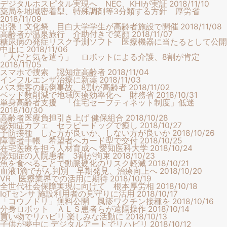
デジタルホスピタル実現へ NEC、KHIが実証
2018/11/10
薬局を地域密着型、特殊調剤等3分類する方針 厚労省
2018/11/09
出張！文化祭 目白大学学生が高齢者施設で開催
2018/11/08
高齢者が温泉旅行 介助付きで笑顔
2018/11/07
糖尿病の発症リスク予測ソフト 医療機器に当たるとして公開
中止に
2018/11/06
「人だと気を遣う」 ロボットによる介護、8割が肯定
2018/11/05
スマホで捜索 認知症高齢者
2018/11/04
インフルエンザ治療に新薬
2018/11/03
バス乗客の転倒事故、8割が高齢者
2018/11/02
ベッド数削減で地域医療効率化へ 財務省
2018/10/31
単身高齢者支援 「住宅セーフティネット制度」低迷
2018/10/30
高齢者医療負担引き上げ 健保組合
2018/10/28
認知症カフェ セラピードッグで癒し
2018/10/27
予防接種 した方が良いか、しない方が良いか
2018/10/26
障害者手帳 希望者へカード型で交付
2018/10/25
在宅医療を担う人材育成へ 愛知医科大学
2018/10/24
認知症の入院患者 3割が拘束
2018/10/23
魚を食べることで動脈硬化のリスク軽減
2018/10/21
血液1滴でがん判別 早期発見、治療向上へ
2018/10/20
VR 医療業界での活用に期待
2018/10/19
全世代社会保障実現に向けて 根本厚労相
2018/10/18
IoTセンサ 施設利用者の見守りに活用
2018/10/17
「コウノドリ」無料公開 風疹ワクチン接種を
2018/10/16
分身ロボット ＡＬＳ患者らが遠隔操作
2018/10/14
買い物でリハビリ 楽しみな活動に
2018/10/13
子供が夢中に デジタルアートでリハビリ
2018/10/12