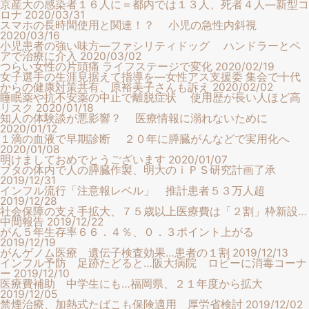
京産大の感染者１６人に＝都内では１３人、死者４人―新型コ
ロナ
2020/03/31
スマホの長時間使用と関連！？ 小児の急性内斜視
2020/03/16
小児患者の強い味方―ファシリティドッグ ハンドラーとペ
アで治療に介入
2020/03/02
つらい女性の片頭痛 ライフステージで変化
2020/02/19
女子選手の生涯見据えて指導を―女性アス支援委 集会で十代
からの健康対策共有、原裕美子さんも訴え
2020/02/02
睡眠薬や抗不安薬の中止で離脱症状 使用歴が長い人ほど高
リスク
2020/01/18
知人の体験談が悪影響？ 医療情報に溺れないために
2020/01/12
１滴の血液で早期診断 ２０年に膵臓がんなどで実用化へ
2020/01/08
明けましておめでとうございます
2020/01/07
ブタの体内で人の膵臓作製、明大のｉＰＳ研究計画了承
2019/12/31
インフル流行「注意報レベル」 推計患者５３万人超
2019/12/28
社会保障の支え手拡大、７５歳以上医療費は「２割」枠新設…
中間報告
2019/12/22
がん５年生存率６６．４％、０．３ポイント上がる
2019/12/19
がんゲノム医療 遺伝子検査効果…患者の１割
2019/12/13
インフル予防 足跡たどると…阪大病院 ロビーに消毒コーナ
ー
2019/12/10
医療費補助 中学生にも…福岡県、２１年度から拡大
2019/12/05
禁煙治療、加熱式たばこも保険適用 厚労省検討
2019/12/02