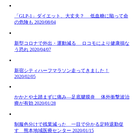
「GLP-1」ダイエット、大丈夫？ 低血糖に陥って命
の危険も
2020/08/04
新型コロナで外出・運動減る ロコモにより健康損な
う恐れ
2020/04/07
新宿シティハーフマラソン走ってきました！
2020/02/05
かかとや土踏まずに痛み―足底腱膜炎 体外衝撃波治
療が有効
2020/01/28
制服色分けで残業減った 一目で分かる定時退勤促
す 熊本地域医療センター
2020/01/15